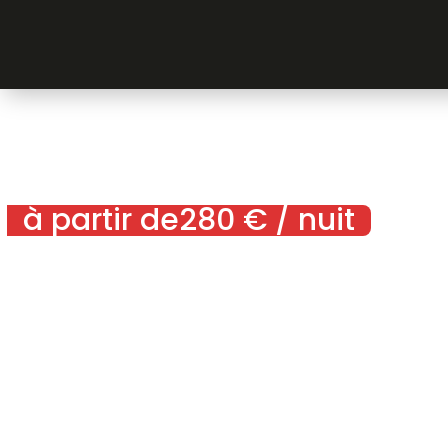
à partir de
280
€
/ nuit