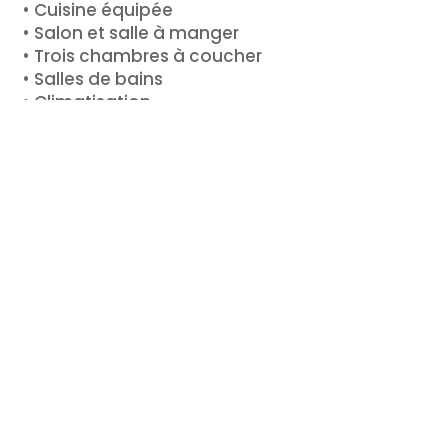
• Cuisine équipée
• Salon et salle à manger
• Trois chambres à coucher
• Salles de bains
• Climatisation
• Tv/Wi-Fi
• Barbecue
• Un jacuzzi sera bientôt disponible inchaAllah!
Acompte obligatoire pour toute réservations
(
Couples non mariés ainsi que personnes irr
Possibilité de transfert Aéroport Marrakech
Possibilité d’effectuer le test PCR à domicile.
Details
Statut
: Disponible
Prix
: à partir de
Objectif
: Location
Pays
: Morocco