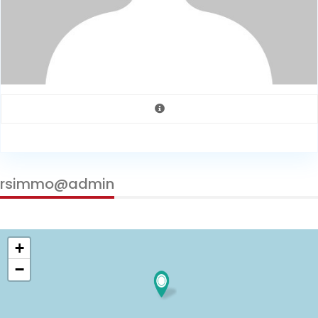
rsimmo@admin
+
−