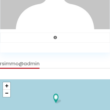
rsimmo@admin
+
−